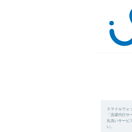
スマイルウォ
「洗濯代行サ
丸洗いサービ
い。